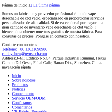
Página de inicio
1
2
La última página
Somos un fabricante y proveedor profesional chino de vape
desechable de cbd vacío, especializado en proporcionar servicios
personalizados de alta calidad. Si desea vender al por mayor una
gran cantidad de inventario vape desechable de cbd vacío, ¡
bienvenido a obtener muestras gratuitas de nuestra fábrica. Para
consultas de precios, Póngase en contacto con nosotros.
Contacte con nosotros
Teléfono:
+86 13631698986
cambychow@ovnstech.com
Address:
3-4/F, Edificio No.C4, Parque Industrial Ruiming, Hexiu
Camino Del Oeste, Fuhai Calle, Baoan Dist., Shenzhen, China.
navegación rápida
Inicio
Sobre nosotros
Productos
Noticias
Conocimiento
Servicio OEM/ODM
Contáctanos
Comentarios
VR Fábrica Recorrido