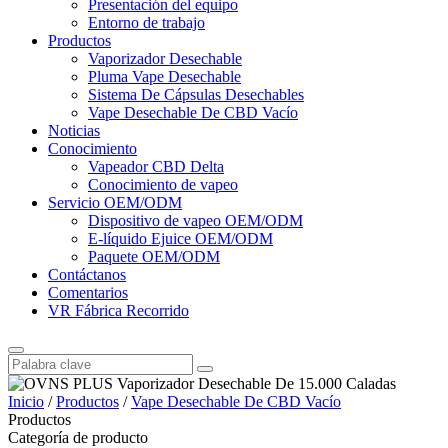
Presentación del equipo
Entorno de trabajo
Productos
Vaporizador Desechable
Pluma Vape Desechable
Sistema De Cápsulas Desechables
Vape Desechable De CBD Vacío
Noticias
Conocimiento
Vapeador CBD Delta
Conocimiento de vapeo
Servicio OEM/ODM
Dispositivo de vapeo OEM/ODM
E-líquido Ejuice OEM/ODM
Paquete OEM/ODM
Contáctanos
Comentarios
VR Fábrica Recorrido
Inicio
/
Productos
/
Vape Desechable De CBD Vacío
Productos
Categoría de producto