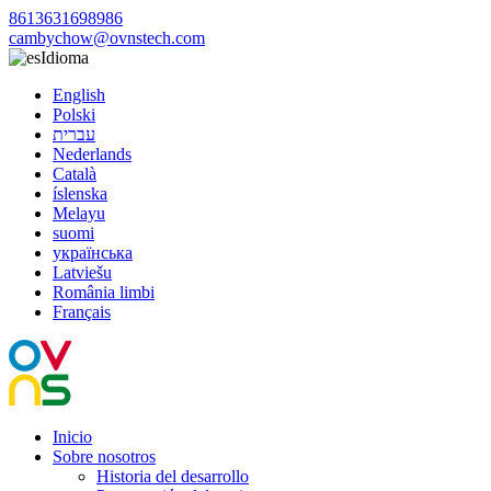
8613631698986
cambychow@ovnstech.com
Idioma
English
Polski
עברית
Nederlands
Català
íslenska
Melayu
suomi
українська
Latviešu
România limbi
Français
Inicio
Sobre nosotros
Historia del desarrollo